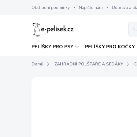
Přejít
Obchodní podmínky
Napište nám
Doprava a pl
na
obsah
PELÍŠKY PRO PSY
PELÍŠKY PRO KOČKY
Domů
ZAHRADNÍ POLŠTÁŘE A SEDÁKY
D
Neohodnoceno
Podrobnosti hod