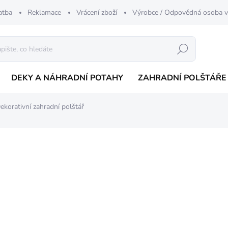
atba
Reklamace
Vrácení zboží
Výrobce / Odpovědná osoba 
Hledat
DEKY A NÁHRADNÍ POTAHY
ZAHRADNÍ POLŠTÁŘE
ekorativní zahradní polštář
nocení
od
175 Kč
Měrná
BÉŽ
cena:
BARVA
ANT