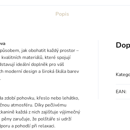
Popis
Dop
ova
působem, jak obohatit každý prostor –
 kvalitních materiálů, které spojují
dstavují ideální doplněk pro váš
ich moderní design a široká škála barev
Katego
.
EAN
:
da zdobí pohovku, křeslo nebo lehátko,
ečnou atmosféru. Díky pečlivému
kanině každá z nich zajišťuje výjimečný
pěny zaručuje, že polštáře si udrží
dporu a pohodlí při relaxaci.