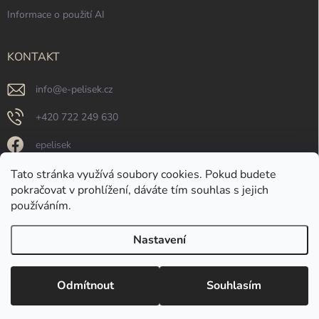
Informace o použití AI
KONTAKT
info
@
e-pelisek.cz
+420 722 249 630
epelisek
epelisek
Tato stránka využívá soubory cookies. Pokud budete
pokračovat v prohlížení, dáváte tím souhlas s jejich
https://www.youtube.com/@e-pelisek
používáním.
Nastavení
Copyright 2026
e-pelisek.cz
. Všechna práva vyhrazena.
Upravit nastavení
cookies
Odmítnout
Souhlasím
Vytvořil Shoptet