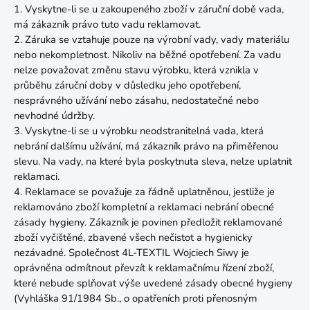
1. Vyskytne-li se u zakoupeného zboží v záruční době vada,
má zákazník právo tuto vadu reklamovat.
2. Záruka se vztahuje pouze na výrobní vady, vady materiálu
nebo nekompletnost. Nikoliv na běžné opotřebení. Za vadu
nelze považovat změnu stavu výrobku, která vznikla v
průběhu záruční doby v důsledku jeho opotřebení,
nesprávného užívání nebo zásahu, nedostatečné nebo
nevhodné údržby.
3. Vyskytne-li se u výrobku neodstranitelná vada, která
nebrání dalšímu užívání, má zákazník právo na přiměřenou
slevu. Na vady, na které byla poskytnuta sleva, nelze uplatnit
reklamaci.
4. Reklamace se považuje za řádně uplatněnou, jestliže je
reklamováno zboží kompletní a reklamaci nebrání obecné
zásady hygieny. Zákazník je povinen předložit reklamované
zboží vyčištěné, zbavené všech nečistot a hygienicky
nezávadné. Společnost 4L-TEXTIL Wojciech Siwy je
oprávněna odmítnout převzít k reklamačnímu řízení zboží,
které nebude splňovat výše uvedené zásady obecné hygieny
(Vyhláška 91/1984 Sb., o opatřeních proti přenosným