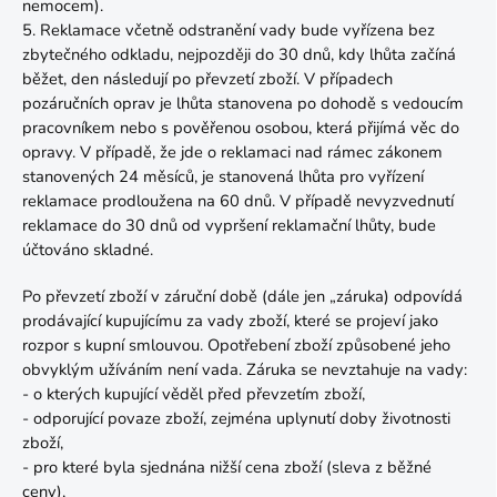
nemocem).
5. Reklamace včetně odstranění vady bude vyřízena bez
zbytečného odkladu, nejpozději do 30 dnů, kdy lhůta začíná
běžet, den následují po převzetí zboží. V případech
pozáručních oprav je lhůta stanovena po dohodě s vedoucím
pracovníkem nebo s pověřenou osobou, která přijímá věc do
opravy. V případě, že jde o reklamaci nad rámec zákonem
stanovených 24 měsíců, je stanovená lhůta pro vyřízení
reklamace prodloužena na 60 dnů. V případě nevyzvednutí
reklamace do 30 dnů od vypršení reklamační lhůty, bude
účtováno skladné.
Po převzetí zboží v záruční době (dále jen „záruka) odpovídá
prodávající kupujícímu za vady zboží, které se projeví jako
rozpor s kupní smlouvou. Opotřebení zboží způsobené jeho
obvyklým užíváním není vada. Záruka se nevztahuje na vady:
- o kterých kupující věděl před převzetím zboží,
- odporující povaze zboží, zejména uplynutí doby životnosti
zboží,
- pro které byla sjednána nižší cena zboží (sleva z běžné
ceny),