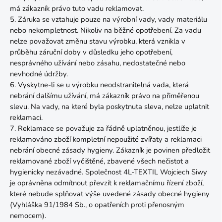
má zákazník právo tuto vadu reklamovat.
5. Záruka se vztahuje pouze na výrobní vady, vady materiálu
nebo nekompletnost. Nikoliv na běžné opotřebení. Za vadu
nelze považovat změnu stavu výrobku, která vznikla v
průběhu záruční doby v důsledku jeho opotřebení,
nesprávného užívání nebo zásahu, nedostatečné nebo
nevhodné údržby.
6. Vyskytne-li se u výrobku neodstranitelná vada, která
nebrání dalšímu užívání, má zákazník právo na přiměřenou
slevu. Na vady, na které byla poskytnuta sleva, nelze uplatnit
reklamaci.
7. Reklamace se považuje za řádně uplatněnou, jestliže je
reklamováno zboží kompletní nepoužité zvířaty a reklamaci
nebrání obecné zásady hygieny. Zákazník je povinen předložit
reklamované zboží vyčištěné, zbavené všech nečistot a
hygienicky nezávadné. Společnost 4L-TEXTIL Wojciech Siwy
je oprávněna odmítnout převzít k reklamačnímu řízení zboží,
které nebude splňovat výše uvedené zásady obecné hygieny
(Vyhláška 91/1984 Sb., o opatřeních proti přenosným
nemocem).