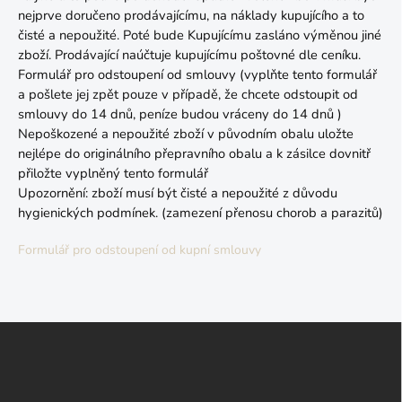
nejprve doručeno prodávajícímu, na náklady kupujícího a to
čisté a nepoužité. Poté bude Kupujícímu zasláno výměnou jiné
zboží. Prodávající naúčtuje kupujícímu poštovné dle ceníku.
Formulář pro odstoupení od smlouvy (vyplňte tento formulář
a pošlete jej zpět pouze v případě, že chcete odstoupit od
smlouvy do 14 dnů, peníze budou vráceny do 14 dnů )
Nepoškozené a nepoužité zboží v původním obalu uložte
nejlépe do originálního přepravního obalu a k zásilce dovnitř
přiložte vyplněný tento formulář
Upozornění: zboží musí být čisté a nepoužité z důvodu
hygienických podmínek. (zamezení přenosu chorob a parazitů)
Formulář pro odstoupení od kupní smlouvy
Z
á
p
a