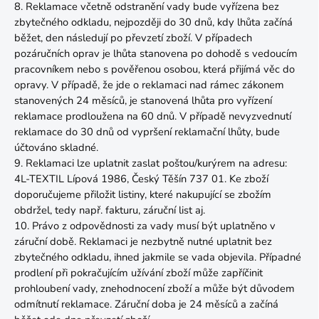
8. Reklamace včetně odstranění vady bude vyřízena bez
zbytečného odkladu, nejpozději do 30 dnů, kdy lhůta začíná
běžet, den následují po převzetí zboží. V případech
pozáručních oprav je lhůta stanovena po dohodě s vedoucím
pracovníkem nebo s pověřenou osobou, která přijímá věc do
opravy. V případě, že jde o reklamaci nad rámec zákonem
stanovených 24 měsíců, je stanovená lhůta pro vyřízení
reklamace prodloužena na 60 dnů. V případě nevyzvednutí
reklamace do 30 dnů od vypršení reklamační lhůty, bude
účtováno skladné.
9. Reklamaci lze uplatnit zaslat poštou/kurýrem na adresu:
4L-TEXTIL Lípová 1986, Český Těšín 737 01. Ke zboží
doporučujeme přiložit listiny, které nakupující se zbožím
obdržel, tedy např. fakturu, záruční list aj.
10. Právo z odpovědnosti za vady musí být uplatněno v
záruční době. Reklamaci je nezbytně nutné uplatnit bez
zbytečného odkladu, ihned jakmile se vada objevila. Případné
prodlení při pokračujícím užívání zboží může zapříčinit
prohloubení vady, znehodnocení zboží a může být důvodem
odmítnutí reklamace. Záruční doba je 24 měsíců a začíná