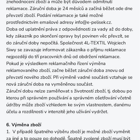
znehodnocení zboží a může být důvodem odmítnutí
reklamace. Záruční doba je 24 měsíců a začíná běžet ode dne
převzetí zboží. Podání reklamace je také možné
prostřednictvím emailové adresy info@e-pelisek.cz.
Doba od uplatnění práva z odpovědnosti za vady až do doby,
kdy zákazník po skončení opravy byl povinen věc převzít, se
do záruční doby nepočítá. Společnost 4L-TEXTIL Wojciech
Siwy se zavazuje informovat zákazníka o příjmu reklamace
nejpozději do tří pracovních dnů od obdržení reklamace.
Pokud je výsledkem reklamačního řízení výměna
reklamovaného zboží, začne běžet záruční doba znovu od
převzetí nového zboží. Při výměně vadné součásti vztahuje se
nová záruční doba na vyměněnou součást.
Záruční dobu nelze zaměňovat s životností zboží, tj. dobou po
kterou při správném používání a správném ošetřování včetně
údržby může zboží vzhledem ke svým vlastnostem, danému
účelu a rozdílnosti v intenzitě jeho užívání vydržet.
6. Výměna zboží
1. V případě špatného výběru zboží je možné zboží vyměnit
za jiné a to pouze po dohodě. Špatně zvolené zboží musí být