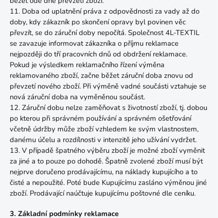
běžet ode dne převzetí zboží.
11. Doba od uplatnění práva z odpovědnosti za vady až do
doby, kdy zákazník po skončení opravy byl povinen věc
převzít, se do záruční doby nepočítá. Společnost 4L-TEXTIL
se zavazuje informovat zákazníka o příjmu reklamace
nejpozději do tří pracovních dnů od obdržení reklamace.
Pokud je výsledkem reklamačního řízení výměna
reklamovaného zboží, začne běžet záruční doba znovu od
převzetí nového zboží. Při výměně vadné součásti vztahuje se
nová záruční doba na vyměněnou součást.
12. Záruční dobu nelze zaměňovat s životností zboží, tj. dobou
po kterou při správném používání a správném ošetřování
včetně údržby může zboží vzhledem ke svým vlastnostem,
danému účelu a rozdílnosti v intenzitě jeho užívání vydržet.
13. V případě špatného výběru zboží je možné zboží vyměnit
za jiné a to pouze po dohodě. Špatně zvolené zboží musí být
nejprve doručeno prodávajícímu, na náklady kupujícího a to
čisté a nepoužité. Poté bude Kupujícímu zasláno výměnou jiné
zboží. Prodávající naúčtuje kupujícímu poštovné dle ceníku.
3. Základní podmínky reklamace