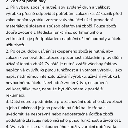
2. Záruční podmínky
1. Při výběru zboží je nutné, aby zvolený druh a velikost
výrobku přesně odpovídal potřebám zákazníka. Zákazník před
zakoupením výrobku vezme v úvahu účel užití, provedení,
materiálové složení a způsob ošetřování zboží. Pouze zboží
dobře zvolené z hlediska funkčního, sortimentního a
velikostního je předpokladem naplnění užitné hodnoty a účelu
užití zboží.
2. Po celou dobu užívání zakoupeného zboží je nutné, aby
zákazník věnoval dostatečnou pozornost základním pravidlům
užívání tohoto zboží. Zvláště je nutné zvážit všechny faktory
nepříznivě ovlivňující plnou funkčnost a životnost výrobku, jako
např.: nadměrnou intenzitu užívání výrobku, užívání výrobku k
nevhodnému účelu. Nevhodně zvolený typ, nesprávná
velikost, šířka, tvar, nemůže být důvodem k pozdější
reklamaci.
3. Další nutnou podmínkou pro zachování dobrého stavu zboží
a jeho funkčnosti je jeho pravidelná údržba. Je třeba si
uvědomit, že nesprávná nebo nedostatečná údržba zboží
podstatně zkracuje nebo ničí jeho plnou funkčnost a životnost.
4. Vyskytne-li se u zakoupeného zboží v záruční době vada,