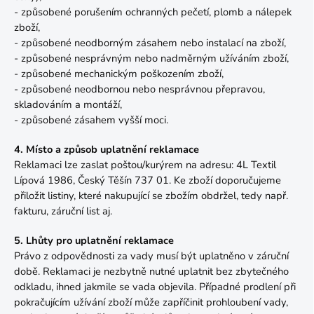
- způsobené porušením ochranných pečetí, plomb a nálepek
zboží,
- způsobené neodborným zásahem nebo instalací na zboží,
- způsobené nesprávným nebo nadměrným užíváním zboží,
- způsobené mechanickým poškozením zboží,
- způsobené neodbornou nebo nesprávnou přepravou,
skladováním a montáží,
- způsobené zásahem vyšší moci.
4. Místo a způsob uplatnění reklamace
Reklamaci lze zaslat poštou/kurýrem na adresu: 4L Textil
Lípová 1986, Český Těšín 737 01. Ke zboží doporučujeme
přiložit listiny, které nakupující se zbožím obdržel, tedy např.
fakturu, záruční list aj.
5. Lhůty pro uplatnění reklamace
Právo z odpovědnosti za vady musí být uplatněno v záruční
době. Reklamaci je nezbytně nutné uplatnit bez zbytečného
odkladu, ihned jakmile se vada objevila. Případné prodlení při
pokračujícím užívání zboží může zapříčinit prohloubení vady,