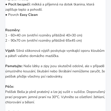
●
Pocit bezpečí:
měkká a příjemná na dotek tkanina, která
zajišťuje teplo a pohodlí.
● Povrch
Easy Clean
Rozměry:
1 - 60×40 cm (vnitřní rozměry přibližně 40×30 cm)
2 - 90x70 cm (vnitřní rozměry přibližně
65x45
cm)
Výplň:
Silná silikonová výplň poskytuje vynikající oporu kloubům
a páteři vašeho domácího mazlíčka.
Pamatujte:
Naše látky a zipy jsou skutečně odolné, ale v případě
úmyslného kousání, škubání nebo škrábání nemůžeme zaručit, že
pelíšek přežije všechny psí radovánky.
Péče:
Pelíšek Bella je plně pratelný a lze jej sušit v sušičce. Doporučený
prací program: jemné praní na 30°C. Vyhněte se ošetření: žehlení,
chlorování a bělení.