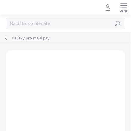
Přejít
na
obsah
Hledat
Pelíšky pro malé psy
35 hodnocení
Podrobnosti hodnocení