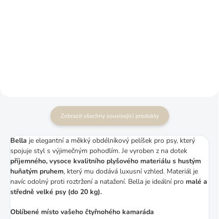
psa HUGO PREMIUM
1 380 Kč
od
1 670 Kč
od
Více detailů
Více detailů
Zobrazit všechny související produkty
Bella
je elegantní a měkký obdélníkový pelíšek pro psy, který
spojuje styl s výjimečným pohodlím. Je vyroben z na dotek
příjemného, vysoce kvalitního plyšového materiálu s hustým
huňatým pruhem
, který mu dodává luxusní vzhled. Materiál je
navíc odolný proti roztržení a natažení. Bella je ideální pro
malé a
středně velké psy (do 20 kg).
Oblíbené místo vašeho čtyřnohého kamaráda