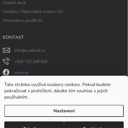
Vrácení zboží
Výrobce / Odpovědná osoba v EU
Informace o použití AI
KONTAKT
info
@
e-pelisek.cz
+420 722 249 630
epelisek
epelisek
Tato stránka využívá soubory cookies. Pokud budete
pokračovat v prohlížení, dáváte tím souhlas s jejich
https://www.youtube.com/@e-pelisek
používáním.
Nastavení
Copyright 2026
e-pelisek.cz
. Všechna práva vyhrazena.
Upravit nastavení
cookies