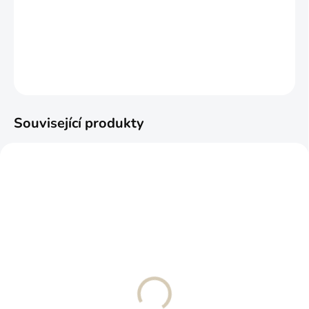
−
+
Přidat do košíku
DETAILNÍ INFORMACE
ZEPTAT SE
Související produkty
Ortopedický
Pratelný pelíšek pro psa
manšestrový pelíšek pro
TEO