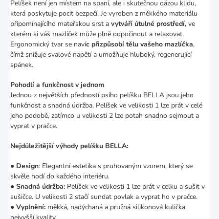
Pelíšek není jen místem na spaní, ale i skutečnou oázou klidu,
která poskytuje pocit bezpečí. Je vyroben z měkkého materiálu
připomínajícího mateřskou srst a
vytváří útulné prostředí,
ve
kterém si váš mazlíček může plně odpočinout a relaxovat.
Ergonomický tvar se naví
c přizpůsobí tělu vašeho mazlíčka
,
čímž snižuje svalové napětí a umožňuje hluboký, regenerující
spánek.
Pohodlí a funkčnost v jednom
Jednou z největších předností psího pelíšku BELLA jsou jeho
funkčnost a snadná údržba. Pelíšek ve velikosti 1 lze prát v celé
jeho podobě, zatímco u velikosti 2 lze potah snadno sejmout a
vyprat v pračce.
Nejdůležitější výhody pelíšku BELLA:
● Design
: Elegantní estetika s pruhovaným vzorem, který se
skvěle hodí do každého interiéru.
●
Snadná údržba:
Pelíšek ve velikosti 1 lze prát v celku a sušit v
sušičce. U velikosti 2 stačí sundat povlak a vyprat ho v pračce.
●
Vyplnění:
měkká, nadýchaná a pružná silikonová kulička
nejvyšší kvality.