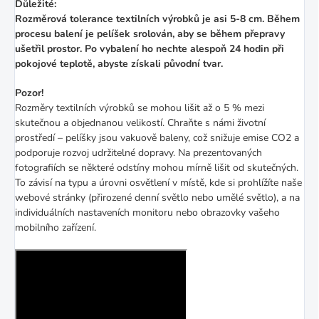
Důležité:
Rozměrová tolerance textilních výrobků je asi 5-8 cm. Během
procesu balení je pelíšek srolován, aby se během přepravy
ušetřil prostor. Po vybalení ho nechte alespoň 24 hodin při
pokojové teplotě, abyste získali původní tvar.
Pozor!
Rozměry textilních výrobků se mohou lišit až o 5 % mezi
skutečnou a objednanou velikostí. Chraňte s námi životní
prostředí – pelíšky jsou vakuově baleny, což snižuje emise CO2 a
podporuje rozvoj udržitelné dopravy.
Na prezentovaných
fotografiích se některé odstíny mohou mírně lišit od skutečných.
To závisí na typu a úrovni osvětlení v místě, kde si prohlížíte naše
webové stránky (přirozené denní světlo nebo umělé světlo), a na
individuálních nastaveních monitoru nebo obrazovky vašeho
mobilního zařízení.