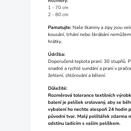
Rozměry:
1 - 70 cm
2 - 80 cm
Pamatujte:
Naše tkaniny a zipy jsou ve
kousání, trhání nebo škrábání nemůžeme 
hrátky.
Údržba:
Doporučená teplota praní: 30 stupňů. P
snadné a rychlé sundání a praní v pračce
žehlení, chlórování a bělení.
Důležité:
Rozměrová tolerance textilních výrob
balení je pelíšek srolovaný, aby se bě
vybalení ho nechte alespoň 24 hodin př
původní tvar. Malý polštářek zdarma 
odstínu ladícím s vaším pelíškem.