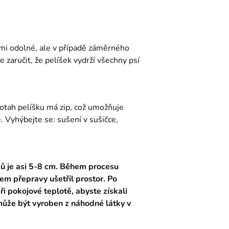
lmi odolné, ale v případě záměrného
zaručit, že pelíšek vydrží všechny psí
otah pelíšku má zip, což umožňuje
. Vyhýbejte se: sušení v sušičce,
ků je asi 5-8 cm. Během procesu
hem přepravy ušetřil prostor. Po
i pokojové teplotě, abyste získali
může být vyroben z náhodné látky v