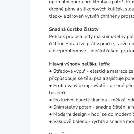
optimální oporu pro klouby a páteř. Pro
drcené pěny a silikonových kuliček, slo
tlapky a zároveň vytváří chráněný prostor
Snadná údržba čistoty
Pelíšek pro psa Jeffy má snímatelný po
čištění. Potah lze prát v pračce, takže 
a bezproblémové - ideální řešení pro k
Hlavní výhody pelíšku Jeffy:
● Středová výplň - elastická matrace z
přizpůsobuje se tělu psa a zajišťuje poh
● Profilovaný okraj - výplň z drcené pěn
bezpečí
● Exkluzivní bouclé tkanina - měkká, od
● Snímatelný potah - snadné čištění a 
● Moderní design - hodí se do moderních
● Vakuově baleno - rychlá a snadná mo