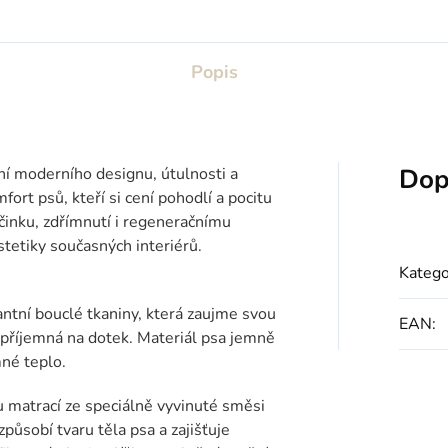
Popis
Dop
í moderního designu, útulnosti a
ort psů, kteří si cení pohodlí a pocitu
činku, zdřímnutí i regeneračnímu
tetiky současných interiérů.
Katego
antní bouclé tkaniny, která zaujme svou
EAN
:
příjemná na dotek. Materiál psa jemně
mné teplo.
u matrací ze speciálně vyvinuté směsi
působí tvaru těla psa a zajišťuje