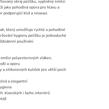
filovaný okraj pelíšku, vyplněný směsí
uží jako pohodlná opora pro hlavu a
 podporující klid a relaxaci.
tah, který umožňuje rychlé a pohodlné
udržování hygieny pelíšku je jednoduché
aždodenní používání.
e směsi polyesterových vláken,
odlí a oporu
y a silikonových kuliček pro větší pocit
olná a elegantní
hygiena
, klasických i boho interiérů
ntáž