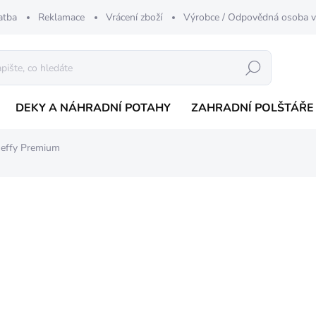
atba
Reklamace
Vrácení zboží
Výrobce / Odpovědná osoba 
Hledat
DEKY A NÁHRADNÍ POTAHY
ZAHRADNÍ POLŠTÁŘE
 Jeffy Premium
nocení
od 1 900 Kč
o
Měrná
ŠED
BARVA
cena:
ROZMĚR