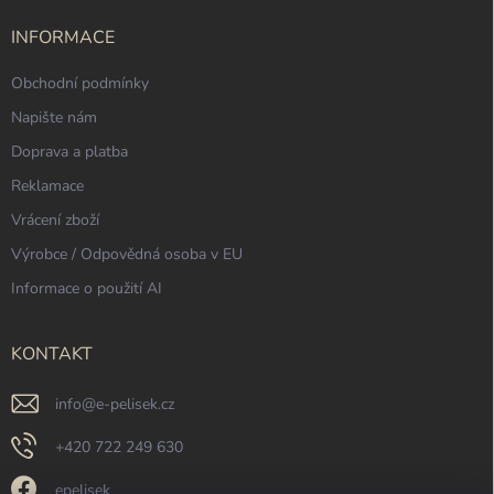
t
í
INFORMACE
Obchodní podmínky
Napište nám
Doprava a platba
Reklamace
Vrácení zboží
Výrobce / Odpovědná osoba v EU
Informace o použití AI
KONTAKT
info
@
e-pelisek.cz
+420 722 249 630
epelisek