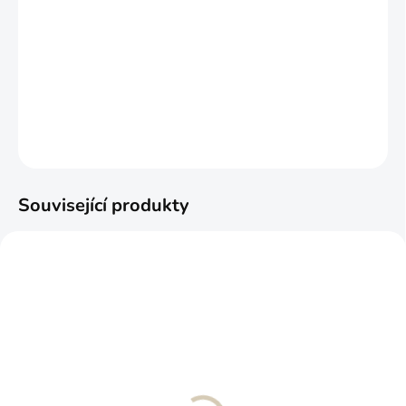
−
+
Přidat do košíku
DETAILNÍ INFORMACE
ZEPTAT SE
Související produkty