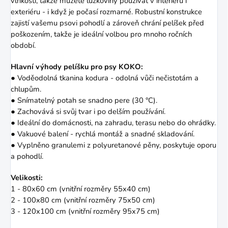
vlhkosti, takže můžete lůžkoviny používat v interiéru i
exteriéru - i když je počasí rozmarné. Robustní konstrukce
zajistí vašemu psovi pohodlí a zároveň chrání pelíšek před
poškozením, takže je ideální volbou pro mnoho ročních
období.
Hlavní výhody pelíšku pro psy KOKO:
● Voděodolná tkanina kodura - odolná vůči nečistotám a
chlupům.
● Snímatelný potah se snadno pere (30 °C).
● Zachovává si svůj tvar i po delším používání.
● Ideální do domácnosti, na zahradu, terasu nebo do ohrádky.
● Vakuové balení - rychlá montáž a snadné skladování.
● Vyplněno granulemi z polyuretanové pěny, poskytuje oporu
a pohodlí.
Velikosti:
1 - 80x60 cm (vnitřní rozměry 55x40 cm)
2 - 100x80 cm (vnitřní rozměry 75x50 cm)
3 - 120x100 cm (vnitřní rozměry 95x75 cm)