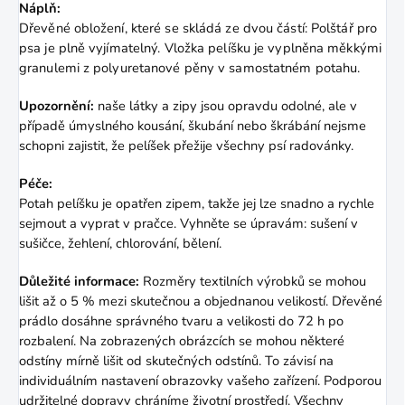
Náplň:
Dřevěné obložení, které se skládá ze dvou částí: Polštář pro
psa je plně vyjímatelný. Vložka pelíšku je vyplněna měkkými
granulemi z polyuretanové pěny v samostatném potahu.
Upozornění:
naše látky a zipy jsou opravdu odolné, ale v
případě úmyslného kousání, škubání nebo škrábání nejsme
schopni zajistit, že pelíšek přežije všechny psí radovánky.
Péče:
Potah pelíšku je opatřen zipem, takže jej lze snadno a rychle
sejmout a vyprat v pračce. Vyhněte se úpravám: sušení v
sušičce, žehlení, chlorování, bělení.
Důležité informace:
Rozměry textilních výrobků se mohou
lišit až o 5 % mezi skutečnou a objednanou velikostí. Dřevěné
prádlo dosáhne správného tvaru a velikosti do 72 h po
rozbalení. Na zobrazených obrázcích se mohou některé
odstíny mírně lišit od skutečných odstínů. To závisí na
individuálním nastavení obrazovky vašeho zařízení. Podporou
udržitelné dopravy chráníme životní prostředí. Všechny