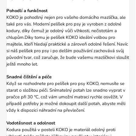
Pohodlí a funkčnost
KOKO je pohodlný nejen pro vašeho domácího mazlíčka, ale
také pro vás. Moderní pelíšek pro psy je vyroben z odolné
kodury, díky čemuž je odolný vůči vlhkosti, nečistotám a
chlupům.Díky tomu je pelíšek KOKO ideální volbou pro
majitele, kteří hledají praktické a zároveň odolné řešení. Navíc
si náš pelíšek pro psy i po delším používání zachovává svůj
původní tvar, což zaručuje, že bude vašemu mazlíčkovi sloužit
ještě mnoho let.
Snadné čištění a péče
Když se rozhodnete pro pelíšek pro psy KOKO, nemusíte se
starat o složitou péči. Snímatelný potah lze snadno vyprat v
pračce při 30 °C, což vám umožní matraci rychle osvěžit. V
případě potřeby je možné dokoupit další potah, abyste měli
vždy k dispozici náhradní na převlečení.
Vodotěsnost a odolnost
Kodura použitá v posteli KOKO je materiál odolný proti