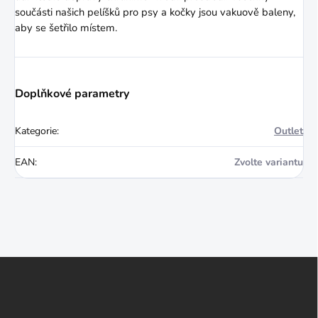
součásti našich pelíšků pro psy a kočky jsou vakuově baleny,
aby se šetřilo místem.
Doplňkové parametry
Kategorie
:
Outlet
EAN
:
Zvolte variantu
Z
á
p
a