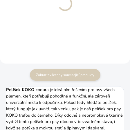
Měkká útulná deka pro
Pelíšek pro psa KLEO
psa nebo kočku
1 000 Kč
od
330 Kč
od
Více detailů
Více detailů
Zobrazit všechny související produkty
Pelíšek KOKO
codura je ideálním řešením pro psy všech
plemen, kteří potřebují pohodlné a funkční, ale zároveň
univerzální místo k odpočinku. Pokud tedy hledáte pelíšek,
který funguje jak uvnitř, tak venku, pak je náš pelíšek pro psy
KOKO trefou do černého. Díky odolné a nepromokavé tkanině
vydrží tento pelíšek pro psy dlouho v bezvadném stavu, i
když se potýká s mokrou srstí a špinavými tlapkami.