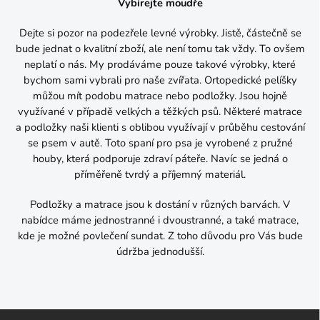
Vybírejte moudře
Dejte si pozor na podezřele levné výrobky. Jistě, částečně se
bude jednat o kvalitní zboží, ale není tomu tak vždy. To ovšem
neplatí o nás. My prodáváme pouze takové výrobky, které
bychom sami vybrali pro naše zvířata. Ortopedické pelíšky
můžou mít podobu matrace nebo podložky. Jsou hojně
využívané v případě velkých a těžkých psů. Některé matrace
a podložky naši klienti s oblibou využívají v průběhu cestování
se psem v autě. Toto spaní pro psa je vyrobené z pružné
houby, která podporuje zdraví páteře. Navíc se jedná o
příměřeně tvrdý a příjemný materiál.
Podložky a matrace jsou k dostání v různých barvách. V
nabídce máme jednostranné i dvoustranné, a také matrace,
kde je možné povlečení sundat. Z toho důvodu pro Vás bude
údržba jednodušší.
Z