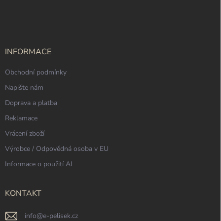
á
p
a
t
í
INFORMACE
Obchodní podmínky
Napište nám
Doprava a platba
Reklamace
Vrácení zboží
Výrobce / Odpovědná osoba v EU
Informace o použití AI
KONTAKT
info
@
e-pelisek.cz