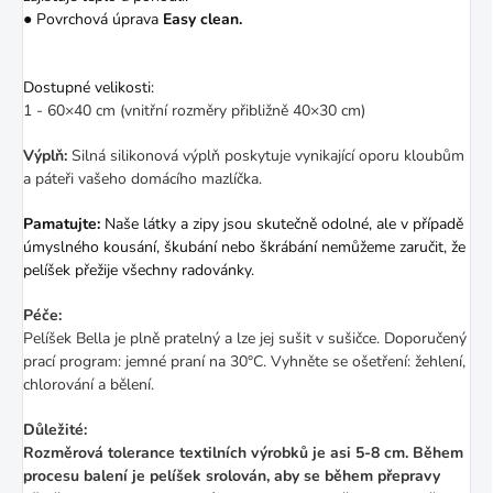
● Povrchová úprava
Easy clean.
Dostupné velikosti:
1 - 60×40 cm (vnitřní rozměry přibližně 40×30 cm)
Výplň:
Silná silikonová výplň poskytuje vynikající oporu kloubům
a páteři vašeho domácího mazlíčka.
Pamatujte:
Naše látky a zipy jsou skutečně odolné, ale v případě
úmyslného kousání, škubání nebo škrábání nemůžeme zaručit, že
pelíšek přežije všechny radovánky.
Péče:
Pelíšek Bella je plně pratelný a lze jej sušit v sušičce. Doporučený
prací program: jemné praní na 30°C. Vyhněte se ošetření: žehlení,
chlorování a bělení.
Důležité:
Rozměrová tolerance textilních výrobků je asi 5-8 cm. Během
procesu balení je pelíšek srolován, aby se během přepravy