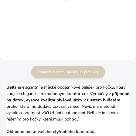
psa HUGO PREMIUM
1 380 Kč
od
1 670 Kč
od
Více detailů
Více detailů
Zobrazit všechny související produkty
Bella
je elegantní a měkké obdélníkové pelíšek pro kočku, který
spojuje eleganci s mimořádným komfortem. Vyráběný z
příjemné
na dotek, vysoce kvalitní plyšové látky v tlustém huňatém
pruhu
, která mu dodává luxusní vzhled. Navíc má materiál
vysokou odolnost vůči trhání i natahování. Bella je ideálním
řešením pro kočky, které milují pohodlí.
Oblíbené místo vašeho čtyřnohého kamaráda