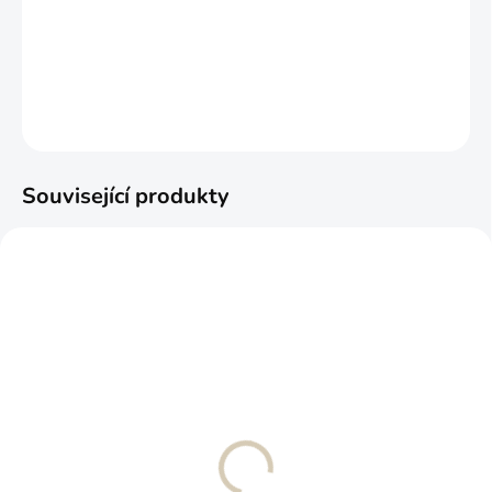
−
+
Přidat do košíku
DETAILNÍ INFORMACE
ZEPTAT SE
Související produkty
Ortopedický
Pratelný pelíšek pro psa
manšestrový pelíšek pro
TEO