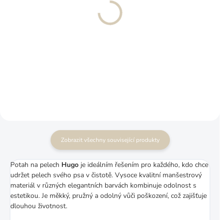
Ortopedický
Antistresové pelíšek pro
manšestrový pelíšek pro
psa boucle LEO
psa HUGO PREMIUM
PREMIUM
1 670 Kč
1 170 Kč
od
od
Více detailů
Více detailů
Zobrazit všechny související produkty
Potah na pelech
Hugo
je ideálním řešením pro každého, kdo chce
udržet pelech svého psa v čistotě. Vysoce kvalitní manšestrový
materiál v různých elegantních barvách kombinuje odolnost s
estetikou. Je měkký, pružný a odolný vůči poškození, což zajišťuje
dlouhou životnost.