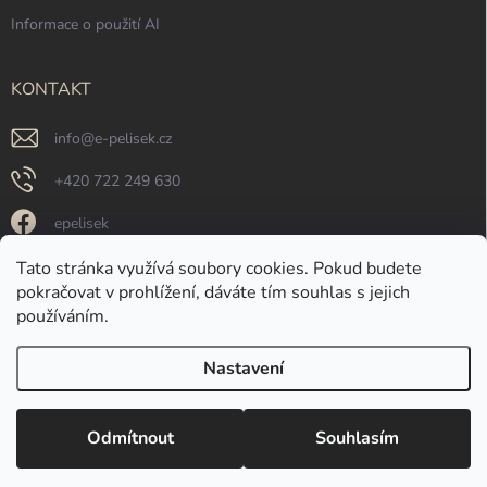
Informace o použití AI
KONTAKT
info
@
e-pelisek.cz
+420 722 249 630
epelisek
epelisek
Tato stránka využívá soubory cookies. Pokud budete
pokračovat v prohlížení, dáváte tím souhlas s jejich
https://www.youtube.com/@e-pelisek
používáním.
Nastavení
Copyright 2026
e-pelisek.cz
. Všechna práva vyhrazena.
Upravit nastavení
cookies
Odmítnout
Souhlasím
Vytvořil Shoptet