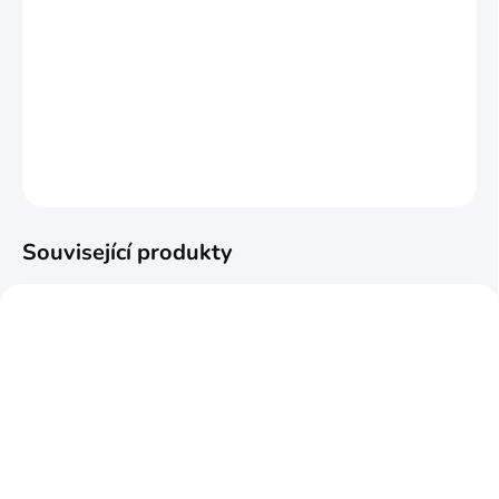
−
+
Přidat do košíku
DETAILNÍ INFORMACE
ZEPTAT SE
Související produkty