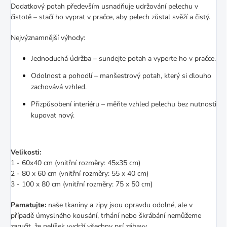
Dodatkový potah především usnadňuje udržování pelechu v
čistotě – stačí ho vyprat v pračce, aby pelech zůstal svěží a čistý.
Nejvýznamnější výhody:
Jednoduchá údržba – sundejte potah a vyperte ho v pračce.
Odolnost a pohodlí – manšestrový potah, který si dlouho
zachovává vzhled.
Přizpůsobení interiéru – měňte vzhled pelechu bez nutnosti
kupovat nový.
Velikosti:
1 - 60x40 cm (vnitřní rozměry: 45x35 cm)
2 - 80 x 60 cm (vnitřní rozměry: 55 x 40 cm)
3 - 100 x 80 cm (vnitřní rozměry: 75 x 50 cm)
Pamatujte:
naše tkaniny a zipy jsou opravdu odolné, ale v
případě úmyslného kousání, trhání nebo škrábání nemůžeme
zaručit, že pelíšek vydrží všechny psí zábavy.